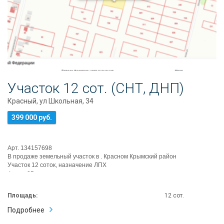
Информация
Ипотека
Риэлторские
услуги
Продать
недвижимость
Сопровождение
Участок 12 сот. (СНТ, ДНП)
ипотеки
Красный, ул Школьная, 34
Юридические
услуги
399 000 руб.
Статьи
Контакты
Арт. 134157698
В продаже земельный участок в . Красном Крымский район
8
Участок 12 соток, назначение ЛПХ
Фасад 25 м
800
Отмежеван
550
Участок правильной фор...
80
Площадь:
12 сот.
14
Подробнее