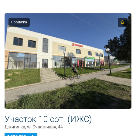
8
918
670
14
Продажа
14
Участок 10 сот. (ИЖС)
Джигинка, ул Счастливая, 44