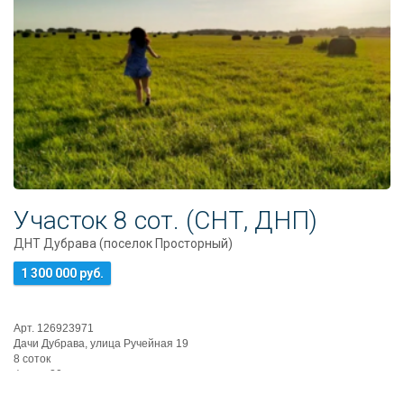
Участок 8 сот. (СНТ, ДНП)
ДНТ Дубрава (поселок Просторный)
1 300 000 руб.
Арт. 126923971
Дачи Дубрава, улица Ручейная 19
8 соток
фасад 20 сетров
свет и техн.водана фасаде.