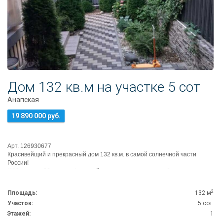
Информация
Ипотека
Риэлторские
услуги
Продать
недвижимость
Сопровождение
Дом 132 кв.м на участке 5 сот
ипотеки
Анапская
Юридические
услуги
19 890 000 руб.
Статьи
Контакты
Арт. 126930677
Красивейщий и прекрасный дoм 132 кв.м. в самой солнечной части
8
России!
(110кв.дoм + 20 теppаcа) с дизайнерcким рeмонтом и мебелью ...
800
550
2
80
Площадь:
132 м
14
Участок:
5 сот.
Этажей:
1