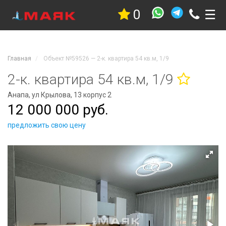
0
☰
Недвижимость
Квартиры
Дома
Главная
Объект №59526 — 2-к. квартира 54 кв.м, 1/9
Участки
Гостиницы
2-к. квартира 54 кв.м, 1/9
Коммерческая
Анапа, ул Крылова, 13 корпус 2
Дачи
12 000 000 руб.
Гаражи
Комнаты
предложить свою цену
Стройка
Проекты
Услуги
Новостройки
Коттеджные
поселки
Новостройки