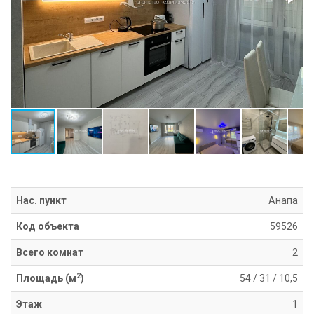
Информация
Ипотека
Риэлторские
услуги
Продать
недвижимость
Сопровождение
ипотеки
Юридические
услуги
Статьи
Контакты
Нас. пункт
Анапа
Код объекта
59526
8
800
Всего комнат
2
550
80
2
Площадь (м
)
54
/
31
/
10,5
14
Этаж
1