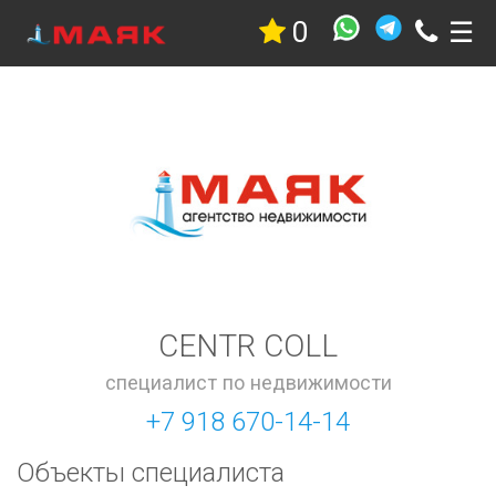
0
☰
Недвижимость
Квартиры
Дома
Участки
Гостиницы
Коммерческая
Дачи
Гаражи
Комнаты
Стройка
Проекты
CENTR COLL
Услуги
специалист по недвижимости
Новостройки
+7 918 670-14-14
Коттеджные
поселки
Объекты специалиста
Новостройки