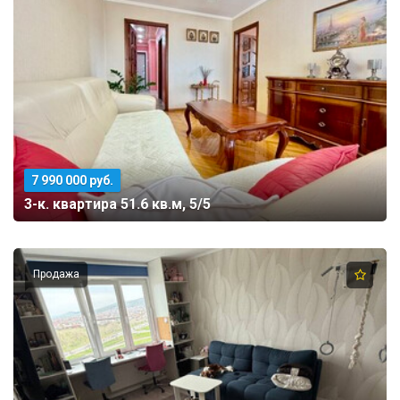
8
918
670
14
14
7 990 000 руб.
3-к. квартира 51.6 кв.м, 5/5
Продажа