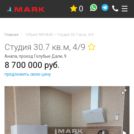
0
☰
Недвижимость
Квартиры
Дома
Главная
Объект №54645 — Студия 30.7 кв.м, 4/9
Участки
Гостиницы
Студия 30.7 кв.м, 4/9
Коммерческая
Анапа, проезд Голубые Дали, 9
Дачи
8 700 000 руб.
Гаражи
Комнаты
предложить свою цену
Стройка
Проекты
Услуги
Новостройки
Коттеджные
поселки
Новостройки