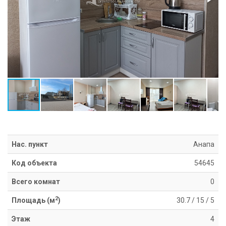
Информация
Ипотека
Риэлторские
услуги
Продать
недвижимость
Сопровождение
ипотеки
Юридические
услуги
Статьи
Контакты
Нас. пункт
Анапа
Код объекта
54645
8
800
Всего комнат
0
550
80
2
Площадь (м
)
30.7
/
15
/
5
14
Этаж
4