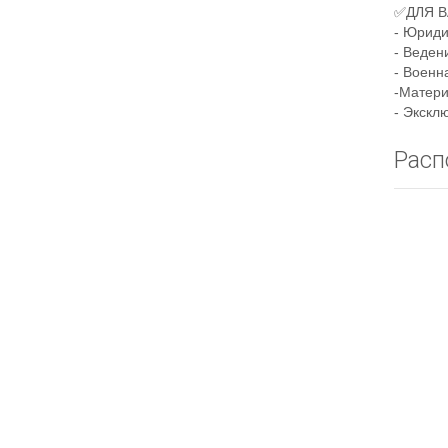
✅ДЛЯ В
- Юриди
- Веден
- Военн
-Матери
- Экскл
Расп