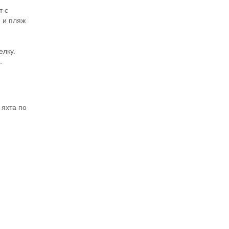
т с
е и пляж
елку.
.
 яхта по