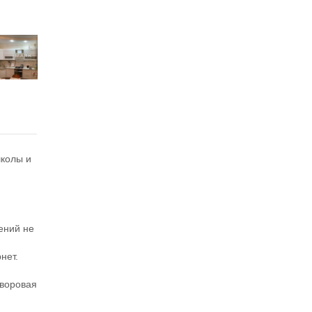
школы и
ений не
нет.
дворовая