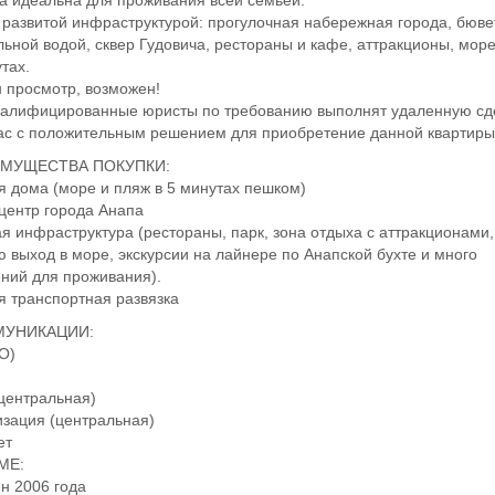
а идеальна для проживания всей семьей.
 развитой инфраструктурой: прогулочная набережная города, бюве
ьной водой, сквер Гудовича, рестораны и кафе, аттракционы, мор
утах.
 просмотр, возможен!
алифицированные юристы по требованию выполнят удаленную сд
с с положительным решением для приобретение данной квартиры
ИМУЩЕСТВА ПОКУПКИ:
я дома (море и пляж в 5 минутах пешком)
центр города Анапа
ая инфраструктура (рестораны, парк, зона отдыха с аттракционами,
 выход в море, экскурсии на лайнере по Анапской бухте и много
ний для проживания).
я транспортная развязка
МУНИКАЦИИ:
ГО)
(центральная)
изация (центральная)
ет
МЕ:
н 2006 года