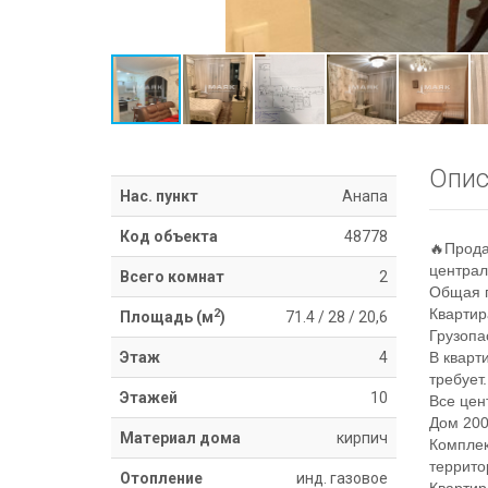
Опис
Нас. пункт
Анапа
Код объекта
48778
🔥Прода
централ
Всего комнат
2
Общая п
Квартир
2
Площадь (м
)
71.4
/
28
/
20,6
Грузопа
Этаж
4
В кварт
требует.
Этажей
10
Все цен
Дом 200
Материал дома
кирпич
Комплек
террито
Отопление
инд. газовое