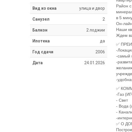
Квартир
Район с
Вид из окна
улица и двор
минерал
в 5 мин
Санузел
2
Он-лайн
Наши кв
Балкон
2 лоджии
Ждем ва
Ипотека
да
✅ ПРЕ
-Локаци
Год сдачи
2006
-самый 
-развит
Дата
24.01.2026
желанию
учрежде
-удобна
✅ КОМ
-Газ (И
- Свет
- Вода 
- Канал
-интерн
✅ О ДО
Построе