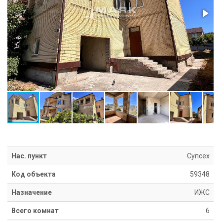
Информация
Ипотека
Риэлторские
услуги
Продать
недвижимость
Сопровождение
ипотеки
Юридические
услуги
Статьи
Контакты
Нас. пункт
Супсех
8
800
Код объекта
59348
550
Назначение
ИЖС
80
14
Всего комнат
6