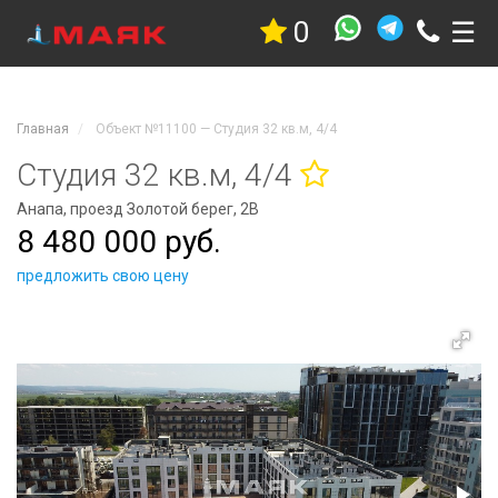
0
☰
Недвижимость
Квартиры
Дома
Главная
Объект №11100 — Студия 32 кв.м, 4/4
Участки
Гостиницы
Студия 32 кв.м, 4/4
Коммерческая
Анапа, проезд Золотой берег, 2В
Дачи
8 480 000 руб.
Гаражи
Комнаты
предложить свою цену
Стройка
Проекты
Услуги
Новостройки
Коттеджные
поселки
Новостройки