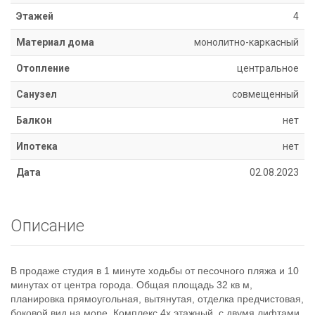
8
Этажей
4
918
670
Материал дома
монолитно-каркасный
14
14
Отопление
центральное
Санузел
совмещенный
Балкон
нет
Ипотека
нет
Дата
02.08.2023
Описание
В продаже студия в 1 минуте ходьбы от песочного пляжа и 10
минутах от центра города. Общая площадь 32 кв м,
планировка прямоугольная, вытянутая, отделка предчистовая,
боковой вид на море. Комплекс 4х этажный, с двумя лифтами,