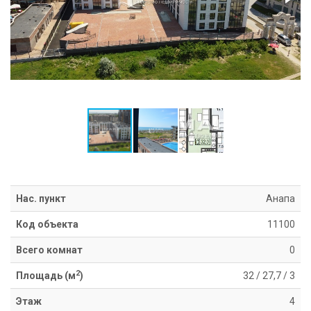
Информация
Ипотека
Риэлторские
услуги
Продать
недвижимость
Сопровождение
ипотеки
Юридические
услуги
Статьи
Контакты
Нас. пункт
Анапа
Код объекта
11100
8
800
Всего комнат
0
550
80
2
Площадь (м
)
32
/
27,7
/
3
14
Этаж
4