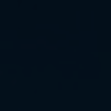
Информация
Ипотека
Риэлторские
услуги
Продать
недвижимость
Сопровождение
ипотеки
Юридические
услуги
Статьи
Контакты
8
800
550
80
14