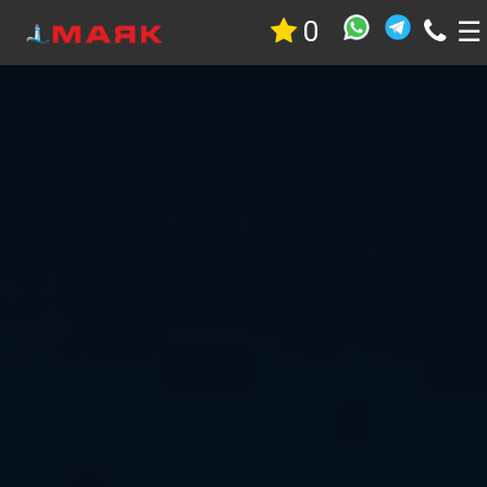
0
☰
Недвижимость
Квартиры
Дома
Участки
Гостиницы
Коммерческая
Дачи
Гаражи
Комнаты
Стройка
Проекты
Услуги
Новостройки
Коттеджные
поселки
Новостройки