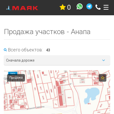
0
☰
Недвижимость
Квартиры
Дома
Продажа участков - Анапа
Участки
Гостиницы
Коммерческая
Дачи
Всего объектов:
43
Гаражи
Сначала дороже
Комнаты
Стройка
Проекты
Продажа
Услуги
Новостройки
Коттеджные
поселки
Новостройки