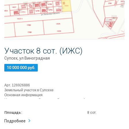
Информация
Ипотека
Риэлторские
услуги
Продать
недвижимость
Сопровождение
Участок 8 сот. (ИЖС)
ипотеки
Супсех, ул Виноградная
Юридические
услуги
10 000 000 руб.
Статьи
Контакты
Арт. 126926886
Земельный участок в Супсехе
8
Основная информация
Местоположение: с. Супсех, ул. Виноградная, г. Анапа
800
Площадь участка: 8,11 соток
550
Ти...
80
Площадь:
8 сот.
14
Подробнее