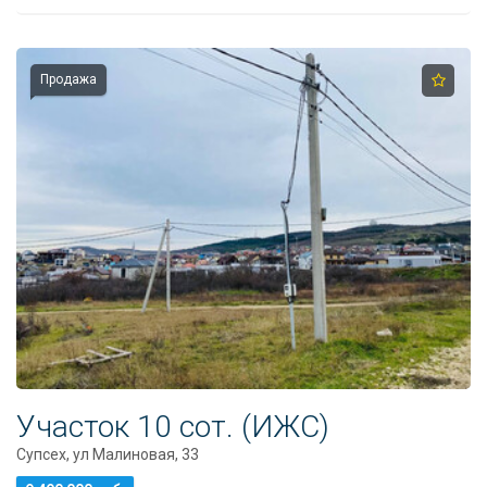
8
918
670
14
Продажа
14
Участок 10 сот. (ИЖС)
Супсех, ул Малиновая, 33