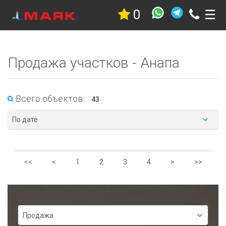
0
☰
Недвижимость
Квартиры
Дома
Продажа участков - Анапа
Участки
Гостиницы
Коммерческая
Дачи
Всего объектов:
43
Гаражи
По дате
Комнаты
Стройка
Проекты
<<
<
1
2
3
4
>
>>
Услуги
Новостройки
Коттеджные
поселки
Search[deal]
Продажа
Новостройки