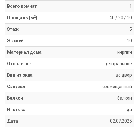
Информация
Всего комнат
1
Ипотека
2
Площадь (м
)
40
/
20
/
10
Риэлторские
услуги
Этаж
5
Продать
Этажей
10
недвижимость
Сопровождение
Материал дома
кирпич
ипотеки
Юридические
Отопление
центральное
услуги
Вид из окна
во двор
Статьи
Контакты
Санузел
совмещенный
Балкон
балкон
8
800
Ипотека
да
550
Дата
02.07.2025
80
14