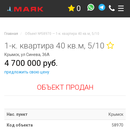
0
☰
Недвижимость
Квартиры
Дома
Главная
Объект №58970 — 1-к. квартира 40 кв.м, 5/10
Участки
Гостиницы
1-к. квартира 40 кв.м, 5/10
Коммерческая
Крымск, ул Синева, 36А
Дачи
4 700 000 руб.
Гаражи
Комнаты
предложить свою цену
Стройка
ОБЪЕКТ ПРОДАН
Проекты
Услуги
Новостройки
Коттеджные
Нас. пункт
Крымск
поселки
Код объекта
58970
Новостройки