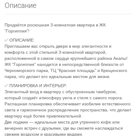
8
Описание
918
670
14
Продаётся роскошная 3-комнатная квартира в ЖК
14
"Горгиппия"!
✅ ОПИСАНИЕ:
Приглашаем вас открыть двери в мир элегантности и
комфорта с этой стильной 3-комнатной квартирой,
расположенной в самом сердце крупнейшего района Анапы!
ЖК "Горгиппия" находится в непосредственной близости от
Черноморского парка, ТЦ "Красная площадь" и Крещенского
парка, что делает его идеальным местом для жизни.
✅ ПЛАНИРОВКА И ИНТЕРЬЕР:
Элегантный вход в квартиру с обустроенным тамбуром,
который создаёт атмосферу уюта и стиля с самого порога.
Распашная планировка обеспечивает изобилие естественного
света и гармоничное распределение пространства, что делает
квартиру ещё более привлекательной.
Две лоджии — идеальные места для утреннего кофе или
вечерних встреч с друзьями, где вы сможете наслаждаться
свежим воздухом и красивыми видами.