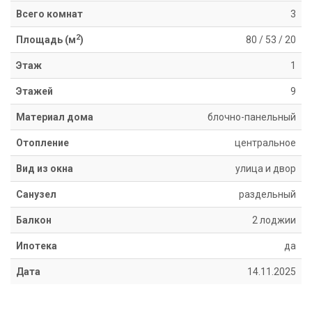
Информация
Всего комнат
3
Ипотека
2
Площадь (м
)
80
/
53
/
20
Риэлторские
услуги
Этаж
1
Продать
Этажей
9
недвижимость
Сопровождение
Материал дома
блочно-панельный
ипотеки
Юридические
Отопление
центральное
услуги
Вид из окна
улица и двор
Статьи
Контакты
Санузел
раздельный
Балкон
2 лоджии
8
800
Ипотека
да
550
Дата
14.11.2025
80
14