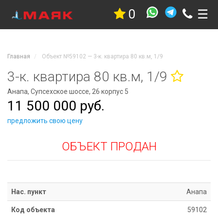
0
☰
Недвижимость
Квартиры
Дома
Главная
Объект №59102 — 3-к. квартира 80 кв.м, 1/9
Участки
Гостиницы
3-к. квартира 80 кв.м, 1/9
Коммерческая
Анапа, Супсехское шоссе, 26 корпус 5
Дачи
11 500 000 руб.
Гаражи
Комнаты
предложить свою цену
Стройка
ОБЪЕКТ ПРОДАН
Проекты
Услуги
Новостройки
Коттеджные
Нас. пункт
Анапа
поселки
Код объекта
59102
Новостройки