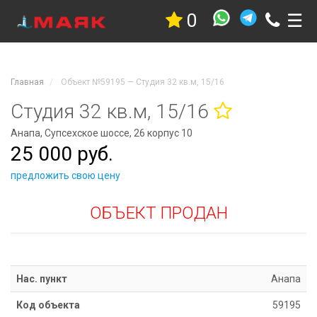
0
☰
Недвижимость
Квартиры
Дома
Главная
Объект №59195 — Студия 32 кв.м, 15/16
Участки
Гостиницы
Студия 32 кв.м, 15/16
Коммерческая
Анапа, Супсехское шоссе, 26 корпус 10
Дачи
25 000 руб.
Гаражи
Комнаты
предложить свою цену
Стройка
ОБЪЕКТ ПРОДАН
Проекты
Услуги
Новостройки
Коттеджные
Нас. пункт
Анапа
поселки
Код объекта
59195
Новостройки