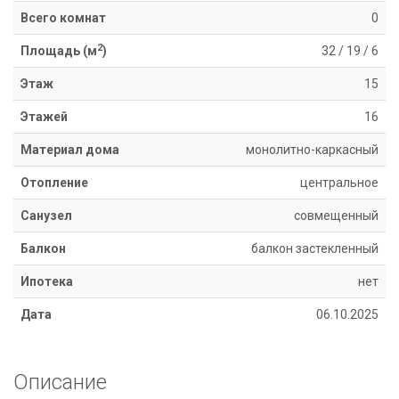
Информация
Всего комнат
0
Ипотека
2
Площадь (м
)
32
/
19
/
6
Риэлторские
услуги
Этаж
15
Продать
Этажей
16
недвижимость
Сопровождение
Материал дома
монолитно-каркасный
ипотеки
Юридические
Отопление
центральное
услуги
Санузел
совмещенный
Статьи
Контакты
Балкон
балкон застекленный
Ипотека
нет
8
800
Дата
06.10.2025
550
80
14
Описание