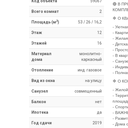
Код объекта
59067
🔴 В П
КОМПЛЕ
Всего комнат
2
🔷 О К
2
Площадь (м
)
53
/
26
/
16,2
- Уютна
Этаж
12
- Кварт
- Жилая 
Этажей
16
- Детска
- Прост
Материал
монолитно-
- В ква
дома
каркасный
- Сануз
- Индив
Отопление
инд. газовое
- Полна
Вид из окна
на улицу
🔷 О К
- Жилой
Санузел
совмещенный
- Терри
площад
Балкон
нет
- Спорт
Ипотека
да
- ВАЖН
- Разви
Год сдачи
2019
- Дома 