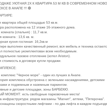
РОДАЖЕ УЮТНАЯ 2Х К КВАРТИРА 53 М КВ В СОВРЕМЕННОМ НОВ
КСЕ В АНАПЕ !!! 🔴
ВАРТИРЕ:
я квартира общей площадью 53 кв.м.
ира расположена на 12 этаже 16-этажного дома.
комната (спальня) : 11,7 кв.м.
я комната : 13,6 кв. м.
орная кухня-гостиная: 16,2кв.м
ртире выполнен качественный ремонт, вся мебель и техника остаютс
ел полностью укомплектован всем необходимым.
идуальное газовое отопление (котел Ariston).
я стоимость в договоре купли продажи.
ОМПЛЕКСЕ:
 комплекс "Черное море" - один из лучших в Анапе.
тория комплекса обустроена с зелеными насаждениями, детскими
ками и подземным и наземным паркингом.
ивные и детские площадки, зоны БАРБЕКЮ.
ЫЙ МОМЕНТ: есть свободные парковочные места!
та инфраструктура: рядом магазины "Магнит", аптеки, "Пятерочка".
оснащены скоростными лифтами - по два лифта в каждом подъезде