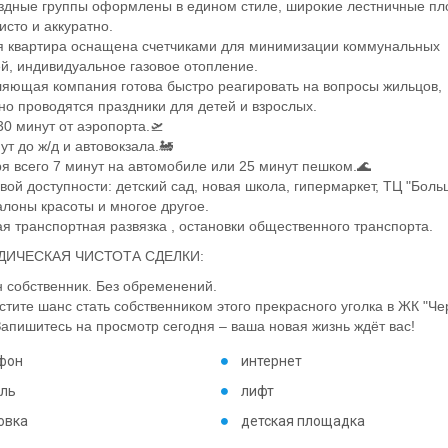
здные группы оформлены в едином стиле, широкие лестничные пл
исто и аккуратно.
я квартира оснащена счетчиками для минимизации коммунальных
й, индивидуальное газовое отопление.
ляющая компания готова быстро реагировать на вопросы жильцов,
но проводятся праздники для детей и взрослых.
 30 минут от аэропорта.🛫
ут до ж/д и автовокзала.🚂
ря всего 7 минут на автомобиле или 25 минут пешком.🌊
овой доступности: детский сад, новая школа, гипермаркет, ТЦ "Боль
алоны красоты и многое другое.
ая транспортная развязка , остановки общественного транспорта.
ДИЧЕСКАЯ ЧИСТОТА СДЕЛКИ:
ин собственник. Без обременений.
устите шанс стать собственником этого прекрасного уголка в ЖК "Ч
Запишитесь на просмотр сегодня – ваша новая жизнь ждёт вас!
фон
интернет
ль
лифт
овка
детская площадка