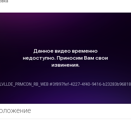
овка
оложение