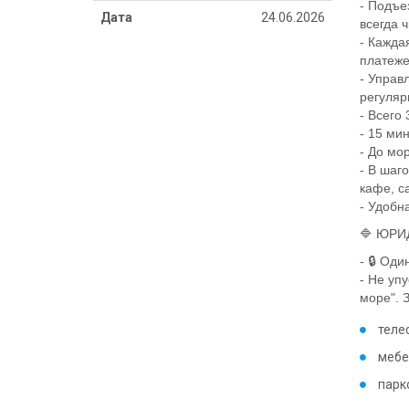
- Подъе
Дата
24.06.2026
всегда ч
- Кажда
платеже
- Управ
регуляр
- Всего
- 15 мин
- До мо
- В шаг
кафе, с
- Удобн
🔷 ЮРИ
- 🔒 Од
- Не уп
море". 
теле
мебе
парк