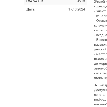
Год сдачи
2018
Жилой к
- холод
Дата
17.10.2024
- электр
- канал
- Отопл
котельн
- монол
- входн
- В шаг
развлек
детский
- место
школа ч
до моря
автомоб
- вся т
чтобы к
🔥 Быст
Доступн
сочетан
инфраст
покупке