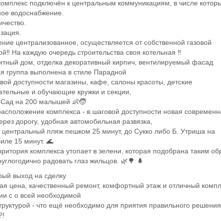
омплекс подключён к центральным коммуникациям, в числе которы
ное водоснабжение.
ичество.
изация.
ение централизованное, осуществляется от собственной газовой
ой‼️ На каждую очередь строительства своя котельная ‼️
итный дом, отделка декоративный кирпич, вентилируемый фасад
ая группа выполнена в стиле Парадной
овой доступности магазины, кафе, салоны красоты, детские
ательные и обучающие кружки и секции,
 Сад на 200 малышей 👶🧒
расположение комплекса - в шаговой доступности новая современн
ерез дорогу, удобная автомобильная развязка,
 центральный пляж пешком 25 минут, до Сукко либо Б. Утриша на
иле 15 минут. 🌊
ерритория комплекса утопает в зелени, которая подобрана таким об
руглогодично радовать глаз жильцов. 🌿🌳 🌲
рый выход на сделку
ая цена, качественный ремонт, комфортный этаж и отличный компл
ии с о всей необходимой
руктурой - что ещё необходимо для приятия правильного решения
?!