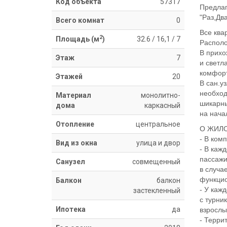
Код объекта
57317
Предлаг
"Раз,Дв
Всего комнат
0
Все ква
2
Площадь (м
)
32.6
/
16,1
/
7
Располо
В прихо
Этаж
7
и светл
комфорт
Этажей
20
В сан.у
необход
Материал
монолитно-
шикарн
дома
каркасный
на нача
Отопление
центральное
О ЖИЛ
- В ком
Вид из окна
улица и двор
- В каж
пассажи
Санузел
совмещенный
в случа
функцио
Балкон
балкон
- У каж
застекленный
с турни
Ипотека
да
взрослы
- Терри