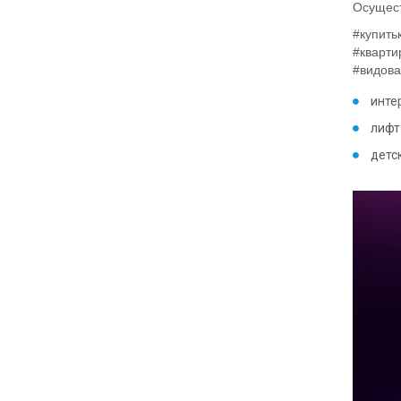
Осущест
#купит
#кварт
#видова
инте
лифт
детс