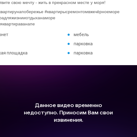
вите свою мечту - жить в прекрасном месте у моря!
ьквартирунапобережье #квартирысремонтомвжкчёрноеморе
ирадляжизнииотдыханаморе
яквартираванапе
рнет
мебель
парковка
кая площадка
парковка