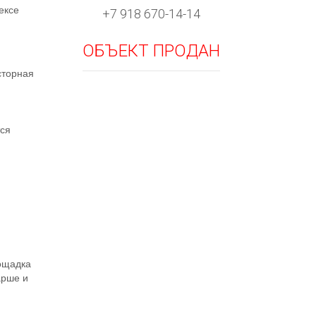
ексе
+7 918 670-14-14
ОБЪЕКТ ПРОДАН
сторная
тся
лощадка
арше и