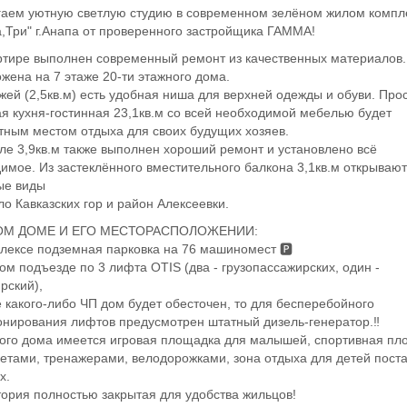
аем уютную светлую студию в современном зелёном жилом компл
а,Три" г.Анапа от проверенного застройщика ГАММА!
ртире выполнен современный ремонт из качественных материалов.
жена на 7 этаже 20-ти этажного дома.
жей (2,5кв.м) есть удобная ниша для верхней одежды и обуви. Про
ая кухня-гостинная 23,1кв.м со всей необходимой мебелью будет
ным местом отдыха для своих будущих хозяев.
зле 3,9кв.м также выполнен хороший ремонт и установлено всё
имое. Из застеклённого вместительного балкона 3,1кв.м открываю
ые виды
ло Кавказских гор и район Алексеевки.
ОМ ДОМЕ И ЕГО МЕСТОРАСПОЛОЖЕНИИ:
плексе подземная парковка на 76 машиномест 🅿️
дом подъезде по 3 лифта OTIS (два - грузопассажирских, один -
рский),
е какого-либо ЧП дом будет обесточен, то для бесперебойного
нирования лифтов предусмотрен штатный дизель-генератор.‼️
дого дома имеется игровая площадка для малышей, спортивная п
кетами, тренажерами, велодорожками, зона отдыха для детей пост
х.
тория полностью закрытая для удобства жильцов!