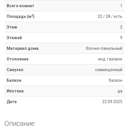
Информация
Всего комнат
1
Ипотека
2
Площадь (м
)
32
/
28
/
есть
Риэлторские
услуги
Этаж
2
Продать
Этажей
9
недвижимость
Сопровождение
Материал дома
блочно-панельный
ипотеки
Юридические
Отопление
инд. газовое
услуги
Санузел
совмещенный
Статьи
Контакты
Балкон
балкон
Ипотека
да
8
800
Дата
22.09.2025
550
80
14
Описание