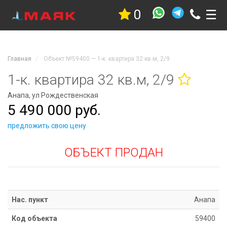
0
☰
Недвижимость
Квартиры
Дома
Главная
Объект №59400 — 1-к. квартира 32 кв.м, 2/9
Участки
Гостиницы
1-к. квартира 32 кв.м, 2/9
Коммерческая
Анапа, ул Рождественская
Дачи
5 490 000 руб.
Гаражи
Комнаты
предложить свою цену
Стройка
ОБЪЕКТ ПРОДАН
Проекты
Услуги
Новостройки
Коттеджные
Нас. пункт
Анапа
поселки
Код объекта
59400
Новостройки