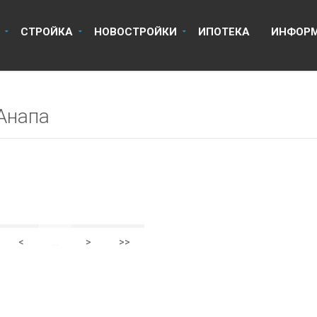
8 918 670 14 14
8 800 
СТРОЙКА
НОВОСТРОЙКИ
ИПОТЕКА
ИНФОР
Анапа
<
...
>
>>