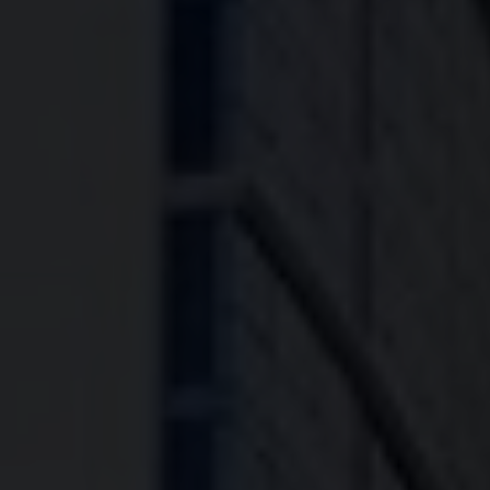
8
918
670
14
14