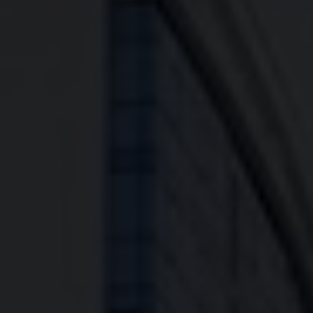
Информация
Ипотека
Риэлторские
услуги
Продать
недвижимость
Сопровождение
ипотеки
Юридические
услуги
Статьи
Контакты
8
800
550
80
14