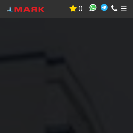
0
☰
Недвижимость
Квартиры
Дома
Участки
Гостиницы
Коммерческая
Дачи
Гаражи
Комнаты
Стройка
Проекты
Услуги
Новостройки
Коттеджные
поселки
Новостройки