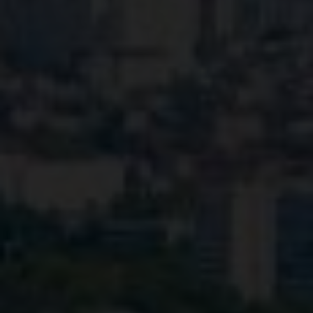
8
918
670
14
14