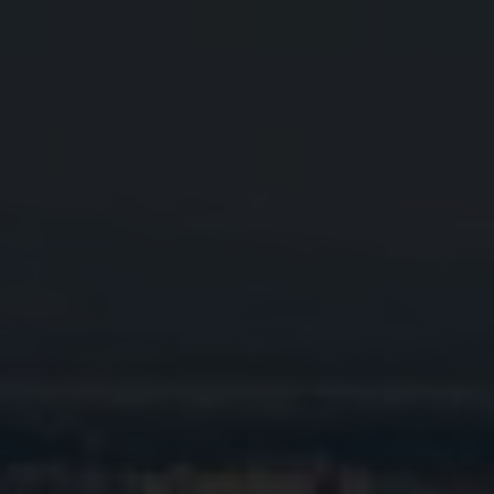
Информация
Ипотека
Риэлторские
услуги
Продать
недвижимость
Сопровождение
ипотеки
Юридические
услуги
Статьи
Контакты
8
800
550
80
14