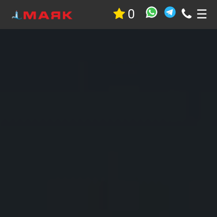
0
☰
Недвижимость
Квартиры
Дома
Участки
Гостиницы
Коммерческая
Дачи
Гаражи
Комнаты
Стройка
Проекты
Услуги
Новостройки
Коттеджные
поселки
Новостройки